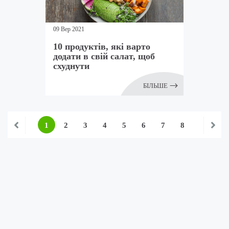
09 Вер 2021
10 продуктів, які варто
додати в свій салат, щоб
схуднути
БІЛЬШЕ
1
2
3
4
5
6
7
8