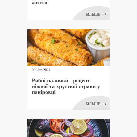
життя
БІЛЬШЕ
09 Чер 2021
Рибні палички - рецепт
ніжної та хрусткої страви у
паніровці
БІЛЬШЕ