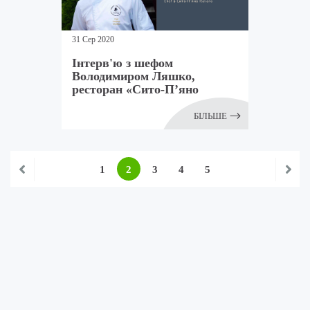
31 Сер 2020
Інтерв'ю з шефом
Володимиром Ляшко,
ресторан «Сито-П’яно
Italiano»
БІЛЬШЕ
1
2
3
4
5