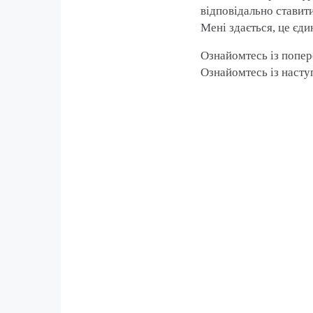
відповідально ставити
Мені здається, це єд
Ознайомтесь із попе
Ознайомтесь із наст