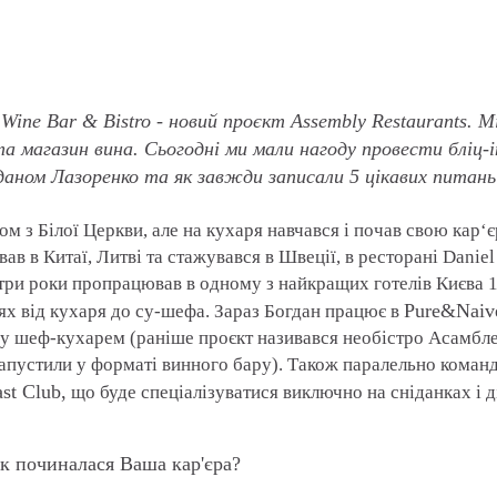
Wine Bar & Bistro - новий проєкт Assembly Restaurants. М
та магазин вина. Сьогодні ми мали нагоду провести бліц-
даном Лазоренко та як завжди записали 5 цікавих питань і
ом з Білої Церкви, але на кухаря навчався і почав свою кар‘є
в в Китаї, Литві та стажувався в Швеції, в ресторані Daniel
три роки пропрацював в одному з найкращих готелів Києва 1
Pure&Naiv
ях від кухаря до су-шефа. Зараз Богдан працює в
у шеф-кухарем (раніше проєкт називався необістро Асамблея
апустили у форматі винного бару). Також паралельно команд
st Club,
що буде спеціалізуватися виключно на сніданках і д
як починалася Ваша кар'єра?