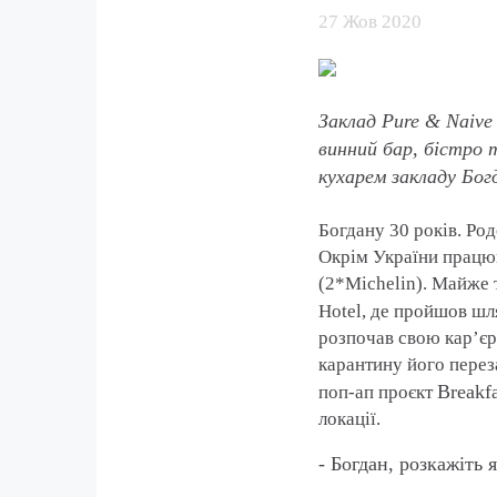
27 Жов 2020
Заклад Pure & Naive 
винний бар, бістро 
кухарем закладу Бог
Богдану 30 років. Род
Окрім України працюва
(2*Michelin). Майже 
Hotel, де пройшов шл
розпочав свою кар’єр
карантину його перез
Breakfa
поп-ап проєкт
локації.
- Богдан, розкажіть 