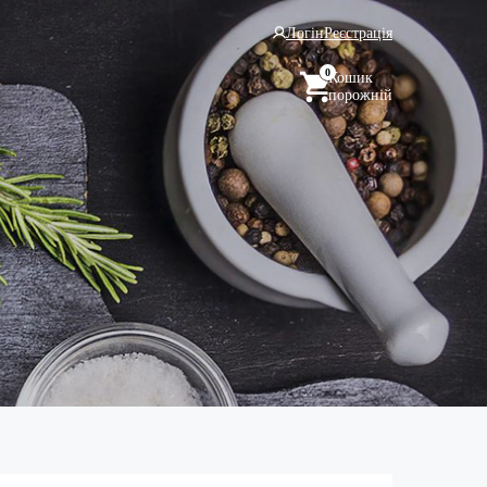
Логін
Реєстрація
0
Кошик
порожній