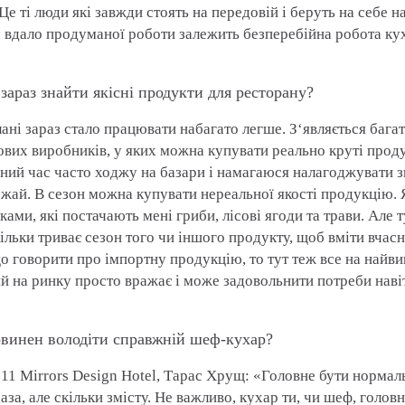
е ті люди які завжди стоять на передовій і беруть на себе н
 вдало продуманої роботи залежить безперебійна робота кухн
 зараз знайти якісні продукти для ресторану?
лані зараз стало працювати набагато легше. З‘являється бага
ових виробників, у яких можна купувати реально круті проду
ьний час часто ходжу на базари і намагаюся налагоджувати зв
ожай. В сезон можна купувати нереальної якості продукцію.
ами, які постачають мені гриби, лісові ягоди та трави. Але 
ільки триває сезон того чи іншого продукту, щоб вміти вчас
 говорити про імпортну продукцію, то тут теж все на найви
 на ринку просто вражає і може задовольнити потреби наві
овинен володіти справжній шеф-кухар?
 11 Mirrors Design Hotel, Тарас Хрущ: «Головне бути норма
аза, але скільки змісту. Не важливо, кухар ти, чи шеф, голо