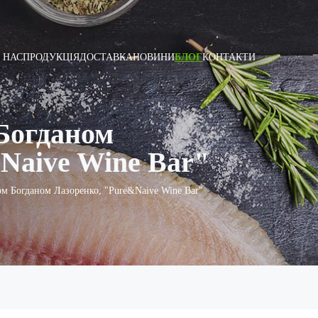
 НАС
ПРОДУКЦІЯ
ДОСТАВКА
НОВИНИ
БЛОГ
КОНТАКТИ
Богданом
Naive Wine Bar"
ом Богданом Лазоренко, "Pure&Naive Wine Bar"