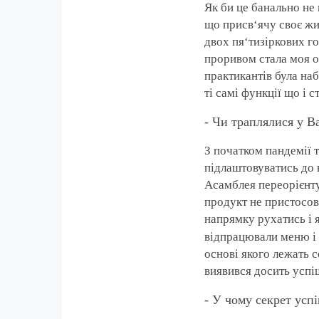
Як би це банально не 
що присв‘ячу своє жи
двох пя‘тизіркових го
проривом стала моя о
практикантів була наб
ті самі функції що і 
- Чи траплялися у В
З початком пандемії 
підлаштовуватись до 
Асамблея переорієнту
продукт не пристосов
напрямку рухатись і я
відпрацювали меню і 
основі якого лежать с
виявився досить успі
- У чому секрет усп