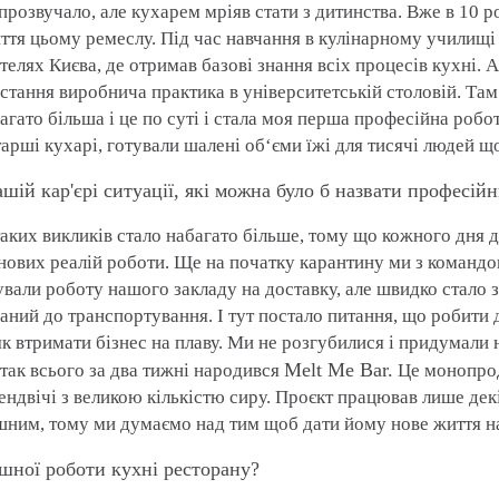
прозвучало, але кухарем мріяв стати з дитинства. Вже в 10 р
ття цьому ремеслу. Під час навчання в кулінарному училищі
телях Києва, де отримав базові знання всіх процесів кухні.
стання виробнича практика в університетській столовій. Там
агато більша і це по суті і стала моя перша професійна робо
старші кухарі, готували шалені об‘єми їжі для тисячі людей щ
ашій кар'єрі ситуації, які можна було б назвати професі
таких викликів стало набагато більше, тому що кожного дня 
нових реалій роботи. Ще на початку карантину ми з команд
вали роботу нашого закладу на доставку, але швидко стало
аний до транспортування. І тут постало питання, що робити д
к втримати бізнес на плаву. Ми не розгубилися і придумали 
Melt Me Bar.
так всього за два тижні народився
Це монопрод
ендвічі з великою кількістю сиру. Проєкт працював лише декі
шним, тому ми думаємо над тим щоб дати йому нове життя на
ішної роботи кухні ресторану?