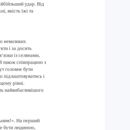
айбійльший удар. Від
і, якість їжі та
то невиликих
кти і за досить
‘язки із селянами,
 Я також співпрацюю з
тут головне бути
но підлаштовуватись і
щому рівні.
ть найвибагливішого
льним!». На перший
вне бути людиною,