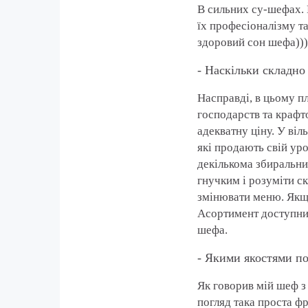
В сильних су-шефах. Ц
їх професіоналізму та
здоровий сон шефа)))
- Наскільки складно
Насправді, в цьому п
господарств та крафт
адекватну ціну. У віл
які продають свій ур
декількома збиральник
гнучким і розуміти ск
змінювати меню. Якщо
Асортимент доступний
шефа.
- Якими якостями п
Як говорив мій шеф з
погляд така проста фр