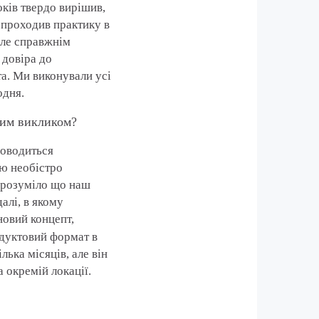
оків твердо вирішив,
 проходив практику в
 Але справжнім
 довіра до
та. Ми виконували усі
одня.
йним викликом?
доводиться
ою необістро
 зрозуміло що наш
алі, в якому
новий концепт,
уктовий формат в
лька місяців, але він
 окремій локації.