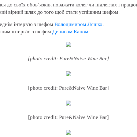
ся до своїх обов‘язків, поважати колег чи підлеглих і працюв
иний вірний шлях до того щоб стати успішним шефом.
реднім інтерв'ю з шефом
Володимиром Ляшко
.
упним інтерв'ю з шефом
Денисом Каном
[photo credit: Pure&Naive Wine Bar]
[photo credit: Pure&Naive Wine Bar]
[photo credit: Pure&Naive Wine Bar]