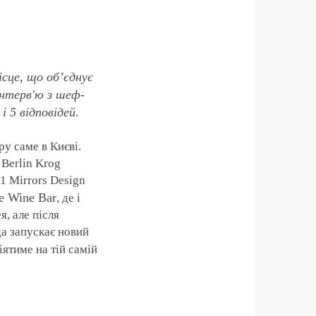
ісце, що об’єднує
інтерв'ю з шеф-
 5 відповідей.
ру саме в Києві.
 Berlin Krog
1 Mirrors Design
e Wine Bar
, де і
, але після
а запускає новий
іятиме на тій самій