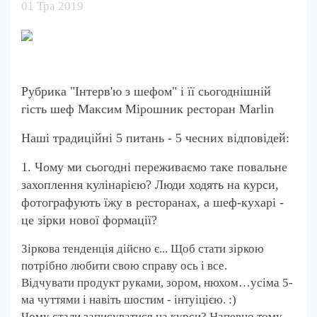
01 Тра 2019
Рубрика "Інтерв'ю з шефом" і її сьогоднішній
гість шеф Максим Мірошник ресторан Marlin
Наші традиційні 5 питань - 5 чесних відповідей:
1. Чому ми сьогодні переживаємо таке повальне
захоплення кулінарією? Люди ходять на курси,
фотографують їжу в ресторанах, а шеф-кухарі -
це зірки нової формації?
Зіркова тенденція дійсно є... Щоб стати зіркою
потрібно любити свою справу ось і все.
Відчувати продукт руками, зором, нюхом…усіма 5-
ма чуттями і навіть шостим - інтуіцією. :)
Чому стали записуватися на курси? Напевно тому,