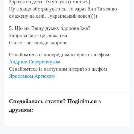
Зараз я на дієті і їм яблука (сміється)
Ну а якщо абстрагуватись, то зараз би з’їв яєчню
смажену на салі…український локал))))
5. Що на Вашу думку здорова їжа?
Здорова їжа - це свіжа їжа.
Свіже - це завжди здорово
Ознайомтесь із попереднім інтерв'ю з шефом
Андрієм Северенчуком
Ознайомтесь із наступним інтерв'ю з шефом
Ярославом Артюхом
Сподобалась стаття? Поділіться з
друзями: