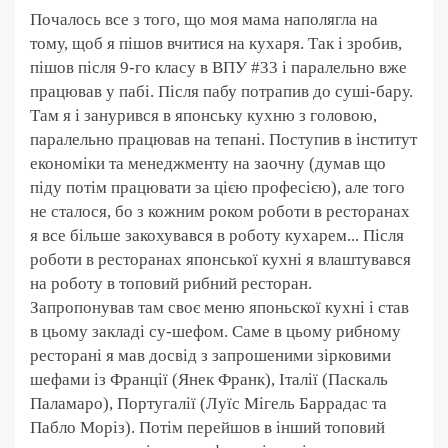
Почалось все з того, що моя мама наполягла на
тому, щоб я пішов вчитися на кухаря. Так і зробив,
пішов після 9-го класу в ВПУ #33 і паралельно вже
працював у пабі. Після пабу потрапив до суші-бару.
Там я і занурився в японську кухню з головою,
паралельно працював на тепані. Поступив в інститут
економіки та менеджменту на заочну (думав що
піду потім працювати за цією професією), але того
не сталося, бо з кожним роком роботи в ресторанах
я все більше закохувався в роботу кухарем... Після
роботи в ресторанах японської кухні я влаштувався
на роботу в топовий рибний ресторан.
Запропонував там своє меню японьскої кухні і став
в цьому закладі су-шефом. Саме в цьому рибному
ресторані я мав досвід з запрошеними зірковими
шефами із Франції (Янек Франк), Італії (Паскаль
Паламаро), Португалії (Луїс Мігель Баррадас та
Пабло Моріз). Потім перейшов в інший топовий