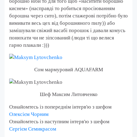
борошно ніби то для того щоб «наситити борошно
киснем» (насправді то робиться просіюванням
борошна через сито), потім стажерові потрібно було
вимивати весь цех від борошняного пилу)) або
замішували свіжий васабі порошок і давали комусь
понюхати чи не зіпсований (люди ті що велися
гарно плакали :)))
Сом мармуровий AQUAFARM
Шеф Максим Литовченко
Ознайомтесь із попереднім інтерв'ю з шефом
Олексієм Чорним
Ознайомтесь із наступним інтерв'ю з шефом
Сергієм Семикрасом