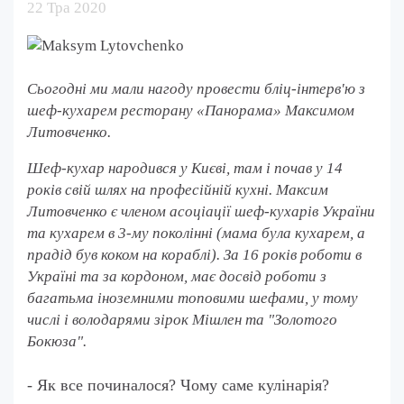
22 Тра 2020
Сьогодні ми мали нагоду провести бліц-інтерв'ю з
шеф-кухарем ресторану «Панорама» Максимом
Литовченко.
Шеф-кухар народився у Києві, там і почав у 14
років свій шлях на професійній кухні. Максим
Литовченко є членом асоціації шеф-кухарів України
та кухарем в 3-му поколінні (мама була кухарем, а
прадід був коком на кораблі). За 16 років роботи в
Україні та за кордоном, має досвід роботи з
багатьма іноземними топовими шефами, у тому
числі і володарями зірок Мішлен та "Золотого
Бокюза".
- Як все починалося? Чому саме кулінарія?