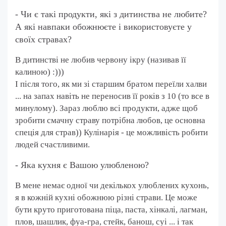
- Чи є такі продукти, які з дитинства не любите?
А які навпаки обожнюєте і використовуєте у
своїх стравах?
В дитинстві не любив червону ікру (називав її
калиною)
:)))
І після того, як ми зі старшим братом переїли халви
... на запах навіть не переносив її років з 10 (то все в
минулому). Зараз люблю всі продукти, адже щоб
зробити смачну страву потрібна любов, це основна
спеція для страв)) Кулінарія
-
це можливість робити
людей счастливими.
- Яка кухня є Вашою улюбленою?
В мене немає одної чи декількох улюблених кухонь,
я в кожній кухні обожнюю різні страви. Це може
бути круто приготована піца, паста, хінкалі, лагман,
плов, шашлик, фуа-гра, стейк, банош, суі ... і так