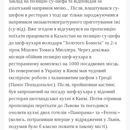
заклад на позицію су-шефа та відповідав за
азіатський напрямок меню... Після, влаштувався су-
шефом в ресторан з тоді ще тільки зароджуючимся
напрямком низькотемпературного приготування їжі
(су-від). Вже згодом я відгукнувся на пропозицію
поїхати працювати в Казахстан на позицію су-шефа
до шеф-кухаря володаря "Золотого Бокюза" та 2-х
зірок Мішлен Томаса Мюллера. Через декілька
місяців обійняв позицію шеф-кухара в
ресторанному комплексі на 1000 посадкових місць.
По поверненні в Україну в Києві мав чудовий
єкспірієнс роботи з талановитим шефом з Греції
(Панос Попадопалос). Після, пройшовши кастинг,
був запрошений на посаду шеф-кухара у відомий
ресторан шотландської кухні в Києві. Потім отримав
пропозицію переїхати до Львова та погодився
очолити кухні двох готелів «Панорама» та «Ferenc»
(колись, потрапивши вперше у відрядження у Львів,
подумав було б класно пожити в такому місті).