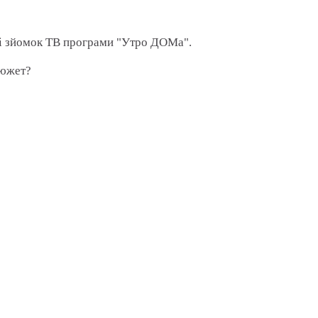
і зйомок ТВ програми "Утро ДОМа".
сюжет?