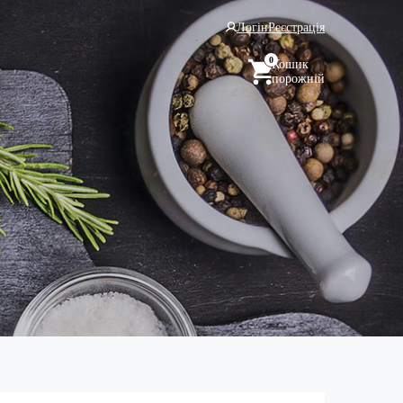
Логін
Реєстрація
0
Кошик
порожній