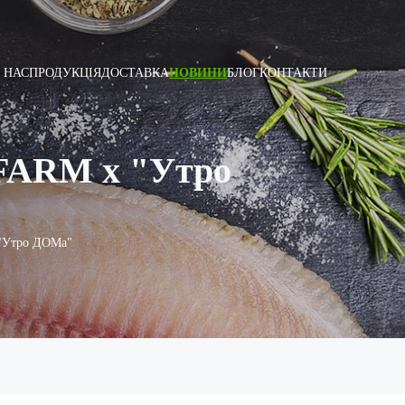
 НАС
ПРОДУКЦІЯ
ДОСТАВКА
НОВИНИ
БЛОГ
КОНТАКТИ
FARM x "Утро
"Утро ДОМа"