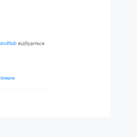
stroHub
відбудеться
лінком