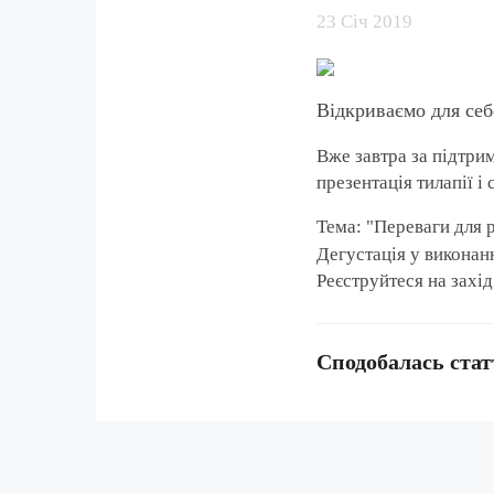
23 Січ 2019
Відкриваємо для себ
Вже завтра за підтр
презентація тилапії і
Тема: "Переваги для 
Дегустація у виконан
Реєструйтеся на захід
Сподобалась стат