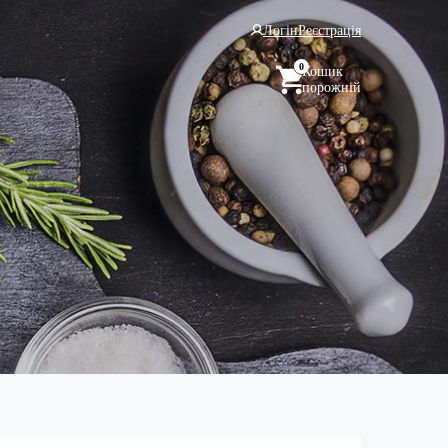
Логін
Реєстрація
0
Кошик
порожній