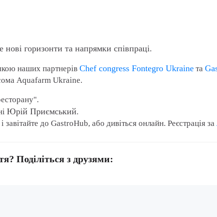
е нові горизонти та напрямки співпраці.
Chef congress Fontegro Ukraine
Ga
имкою наших партнерів
та
 сома Aquafarm Ukraine.
ресторану".
Юрій Приємський
ні
.
 і завітайте до GastroHub, або дивіться онлайн. Реєстрація за
тя? Поділіться з друзями: